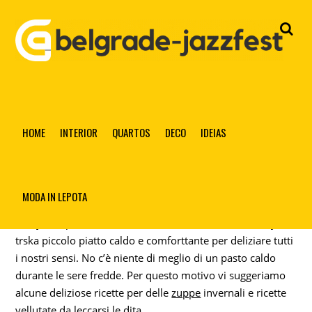
MIGLIORI RICETTE VELLUTATE FATTE IN CASA: A PASTO
LEGGERO E CONFORTEVOLE PER LE CENE INVERNALI
HOME
INTERIOR
QUARTOS
DECO
IDEIAS
Ricette
Sezona autunno invernale è quella che è in grado, da
MODA IN LEPOTA
združi famiglia e portare калоre all’interno della casa.
Priključen plaid, morbidno cuscino, alcune candele my
trska piccolo piatto caldo e comforttante per deliziare tutti
i nostri sensi. No c’è niente di meglio di un pasto caldo
durante le sere fredde. Per questo motivo vi suggeriamo
alcune deliziose ricette per delle
zuppe
invernali e ricette
vellutate da leccarsi le dita.