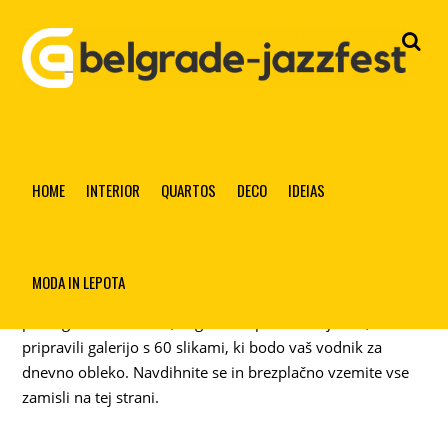
ELEGANTNA ŽENSKA OBLEKA – NAJBOLJŠIH 60 IDEJ!
Moda in lepota
HOME
INTERIOR
QUARTOS
DECO
IDEIAS
Obleka, ki je elegantna in hkrati daje vtis, da ste elegantna
dama, ki se zna obleči, ne da bi se zanjo vložila veliko
MODA IN LEPOTA
truda? Ni lahko najti obleke, ki pove vse to. Da bi vam
pomagali narediti vtis, ki ga želite pustiti na ljudeh, smo
pripravili galerijo s 60 slikami, ki bodo vaš vodnik za
dnevno obleko. Navdihnite se in brezplačno vzemite vse
zamisli na tej strani.