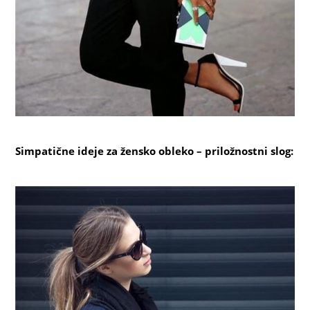
Simpatične ideje za žensko obleko – priložnostni slog: